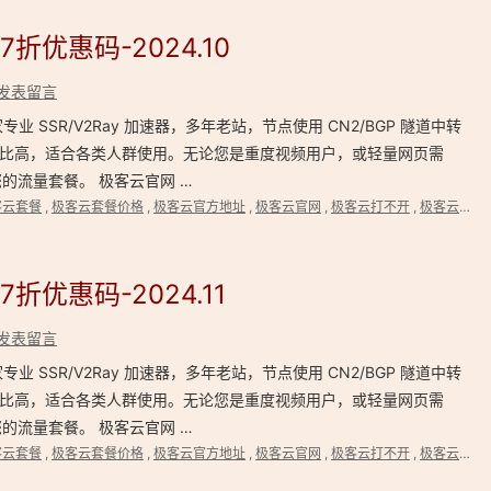
优惠码-2024.10
发表留言
) 是一家专业 SSR/V2Ray 加速器，多年老站，节点使用 CN2/BGP 隧道中转
，性价比高，适合各类人群使用。无论您是重度视频用户，或轻量网页需
的流量套餐。 极客云官网 …
客云套餐
,
极客云套餐价格
,
极客云官方地址
,
极客云官网
,
极客云打不开
,
极客云节点推荐
优惠码-2024.11
发表留言
) 是一家专业 SSR/V2Ray 加速器，多年老站，节点使用 CN2/BGP 隧道中转
，性价比高，适合各类人群使用。无论您是重度视频用户，或轻量网页需
的流量套餐。 极客云官网 …
客云套餐
,
极客云套餐价格
,
极客云官方地址
,
极客云官网
,
极客云打不开
,
极客云节点推荐