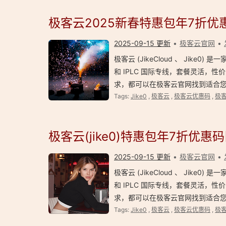
极客云2025新春特惠包年7折优
2025-09-15 更新
极客云官网
极客云 (JikeCloud 、 Jike0
和 IPLC 国际专线，套餐灵活
求，都可以在极客云官网找到适合您
Tags:
Jike0
,
极客云
,
极客云优惠码
,
极
极客云(jike0)特惠包年7折优惠码[2
2025-09-15 更新
极客云官网
极客云 (JikeCloud 、 Jike0
和 IPLC 国际专线，套餐灵活
求，都可以在极客云官网找到适合您
Tags:
Jike0
,
极客云
,
极客云优惠码
,
极