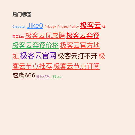
热门标签
极客云
Jike0
Gravatar
Privacy
Privacy Policy
极
极客云优惠码
极客云套餐
客云faq
极客云套餐价格
极客云官方地
极客云官网
址
极客云打不开
极
极客云节点推荐
,
极客云节点订阅
,
速鹰666
客云节点推荐
极客云节点订阅
速鹰666
隐私政策
飞机云
,
极客云节点订阅
,
速鹰666