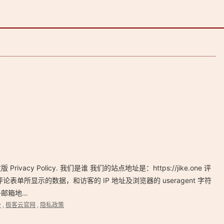
acy Policy. 我们是谁 我们的站点地址是：https://jike.one 评
表单所显示的数据，和访客的 IP 地址及浏览器的 useragent 字符
子邮箱地…
y
,
极客云官网
,
隐私政策