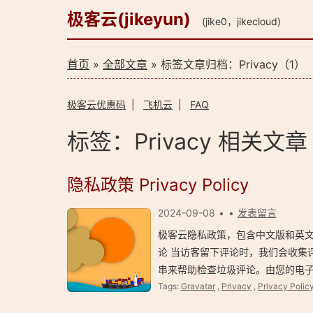
极客云(jikeyun)
(jike0，jikecloud)
首页
»
全部文章
» 标签文章归档：Privacy（1）
极客云优惠码
|
飞机云
|
FAQ
标签：Privacy 相关文章
隐私政策 Privacy Policy
2024-09-08
发表留言
极客云隐私政策，包含中文版和英文版 Priv
论 当访客留下评论时，我们会收集评论
串来帮助检查垃圾评论。由您的电
Tags:
Gravatar
,
Privacy
,
Privacy Polic