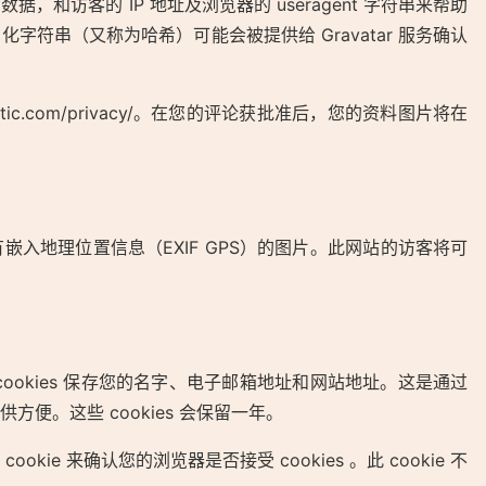
和访客的 IP 地址及浏览器的 useragent 字符串来帮助
符串（又称为哈希）可能会被提供给 Gravatar 服务确认
ivacy-policy/」
mattic.com/privacy/。在您的评论获批准后，您的资料图片将在
入地理位置信息（EXIF GPS）的图片。此网站的访客将可
ookies 保存您的名字、电子邮箱地址和网站地址。这是通过
便。这些 cookies 会保留一年。
ivacy-policy/」
ie 来确认您的浏览器是否接受 cookies 。此 cookie 不