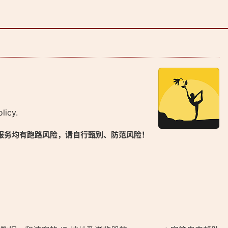
cy.
服务均有跑路风险，请自行甄别、防范风险！