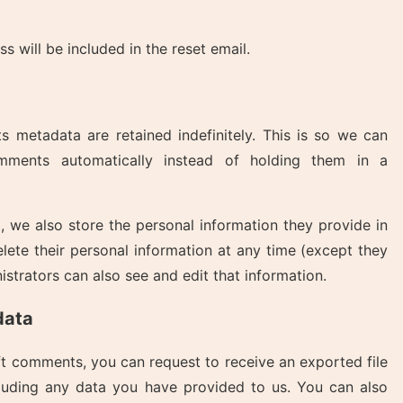
s will be included in the reset email.
 metadata are retained indefinitely. This is so we can
ments automatically instead of holding them in a
), we also store the personal information they provide in
 delete their personal information at any time (except they
strators can also see and edit that information.
data
eft comments, you can request to receive an exported file
luding any data you have provided to us. You can also