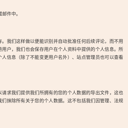
置邮件中。
ivacy-policy/」
存。我们这样做以便能识别并自动批准任何后续评论，而不用
册用户，我们也会保存用户在个人资料中提供的个人信息。所
个人信息（除了不能变更用户名外）、站点管理员也可以查看
以请求我们提供我们所拥有的您的个人数据的导出文件，这也
我们抹除所有关于您的个人数据。这不包括我们因管理、法规