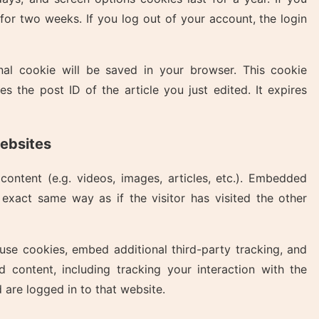
 for two weeks. If you log out of your account, the login
onal cookie will be saved in your browser. This cookie
s the post ID of the article you just edited. It expires
ebsites
ontent (e.g. videos, images, articles, etc.). Embedded
exact same way as if the visitor has visited the other
se cookies, embed additional third-party tracking, and
 content, including tracking your interaction with the
are logged in to that website.