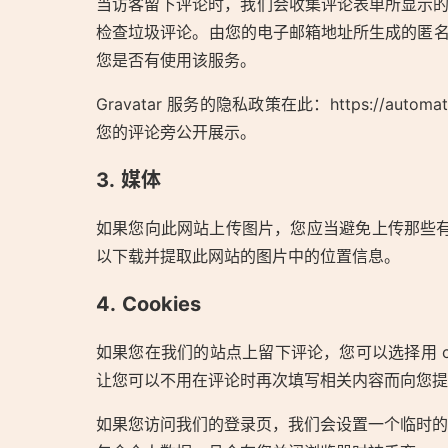
当访客留下评论时，我们会收集评论表单所显示的数据，
检查垃圾评论。由您的电子邮箱地址所生成的匿名化字
您是否有使用该服务。
「隐私政策 Privacy Policy：https://jike.one/pr
Gravatar 服务的隐私政策在此：https://auto
您的评论旁公开展示。
媒体
如果您向此网站上传图片，您应当避免上传那些有嵌
以下载并提取此网站的图片中的位置信息。
Cookies
如果您在我们的站点上留下评论，您可以选择用 c
让您可以不用在评论时再次填写相关内容而向您提供方
「隐私政策 Privacy Policy：https://jike.one/pr
如果您访问我们的登录页，我们会设置一个临时的 cook