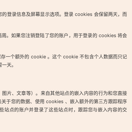
您的登录信息及屏幕显示选项。登录 cookies 会保留两天，而
周。如果您注销登陆了您的账户，用于登录的 cookies 将会
ivacy-policy/」
额外的 cookie 。这个 cookie 不包含个人数据而只记
保留一天。
、图片、文章等）。来自其他站点的嵌入内容的行为和您直接
于您的数据、使用 cookies 、嵌入额外的第三方跟踪程序
些站点的账户并登录了这些站点时，跟踪您与嵌入内容的交