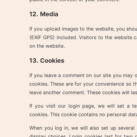
Media
If you upload images to the website, you sho
(EXIF GPS) included. Visitors to the website
on the website.
Cookies
If you leave a comment on our site you may o
cookies. These are for your convenience so th
leave another comment. These cookies will las
If you visit our login page, we will set a 
cookies. This cookie contains no personal dat
When you log in, we will also set up several
display choices. Login cookies last for two 