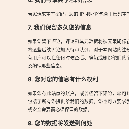
我们与谁共享您的信息
若您请求重置密码，您的 IP 地址将包含于密码重
「隐私政策 Privacy Policy：https://jike.one/pr
我们保留多久您的信息
如果您留下评论，评论和其元数据将被无限期保
将这些后续评论加入待审队列。对于本网站的注
有用户可以在任何时候查看、编辑或删除他们的
及编辑那些信息。
您对您的信息有什么权利
如果您有此站点的账户，或曾经留下评论，您可
包括了所有您提供给我们的数据。您也可以要求
或安全需要而必须保留的数据。
您的数据将发送到何处